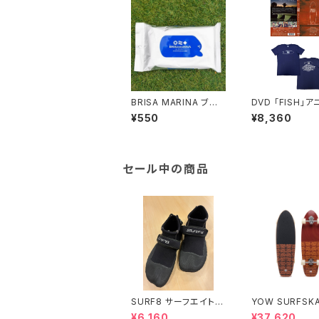
BRISA MARINA ブリ
DVD 「FISH」
サマリーナ アスリートプ
サリーBOXセット
¥550
¥8,360
ロEX クリアシート
セール中の商品
SURF8 サーフエイト
YOW SURFSKA
2.5mmリーフブーツベ
eahupoo 34”
¥6,160
¥37,620