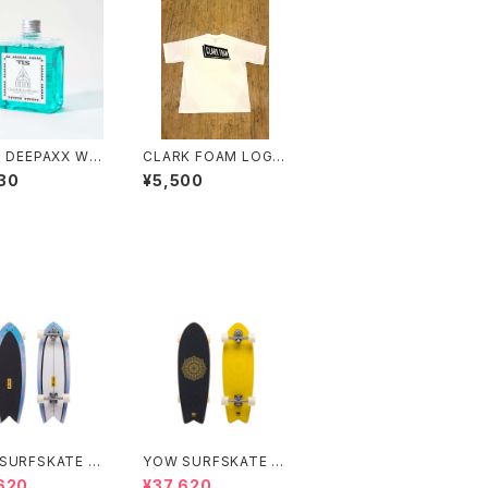
× DEEPAXX WE
CLARK FOAM LOGO
TS SHAMPOO
S/S TEE
30
¥5,500
SURFSKATE C
YOW SURFSKATE H
 31”
UNTINGTON 30"
620
¥37,620