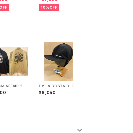
OFF
10%OFF
A AFFAIR 20t
De La COSTA DLC S
NIVERSARY ORI
napback Surf Cap 2
800
¥6,050
L COACH JACK
COLOR