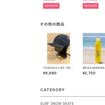
ルト付
20%OFF
10%OFF
その他の商品
YOSHIDA CAP 7WA
BRISA MARIN
Y SURFCAP 4COLO
サマリーナ アス
¥9,680
¥2,750
R 2SIZE
ロ UVスプレー
CATEGORY
SURF SNOW SKATE