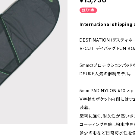
¥15,730
残り1点
International shipping 
DESTINATION（デスティネ
V-CUT デイバッグ FUN BOA
5mmのプロテクションパッ
DSURF人気の継続モデル。
5mm PAD NYLON #10 zip
V字状のポケット内側にはウ
装着。
磨耗に強く、耐久性が高いポ
コーティングを施し撥水性を
多少の雨など日常防水性を備