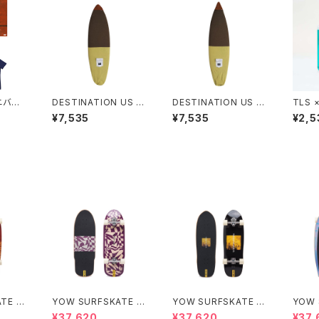
アニバー
DESTINATION US N
DESTINATION US N
TLS 
ATURAL SOCKS FIS
ATURAL SOCKS SH
TSUI
¥7,535
¥7,535
¥2,5
H（USナチュラルソック
ORT（USナチュラルソッ
ス・フィッシュ）6'0"
クス・ショート）6'0"-
6'4"
TE T
YOW SURFSKATE Ar
YOW SURFSKATE S
YOW 
ika 33”
NAPPERS 32.5”
OXOS
¥37,620
¥37,620
¥37,