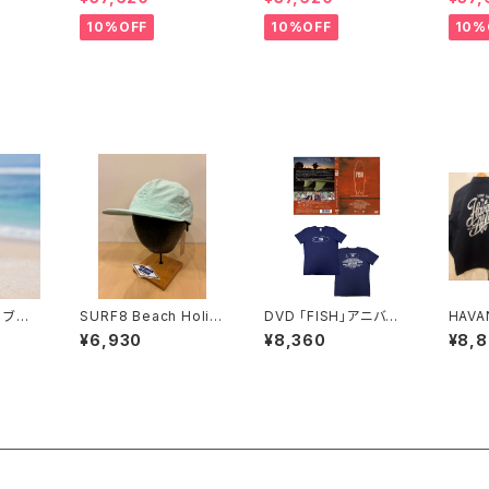
10%OFF
10%OFF
10%
A ブリ
SURF8 Beach Holid
DVD 「FISH」アニバー
HAVAN
リートプ
ay Cap 各5色
サリーBOXセット
h AN
¥6,930
¥8,360
¥8,
GINA
ET