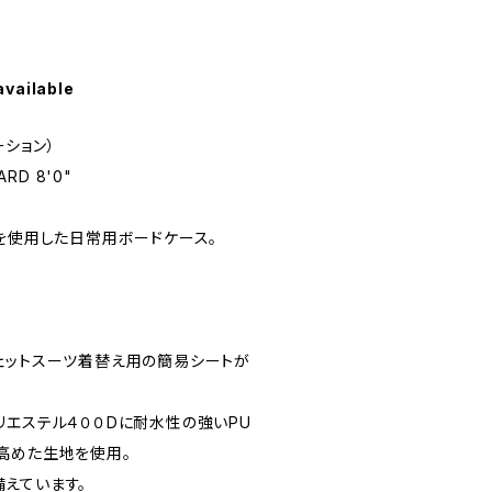
available
ーション）
RD 8'0"
ドを使用した日常用ボードケース。
ェットスーツ着替え用の簡易シートが
リエステル４００Dに耐水性の強いPU
高めた生地を使用。
えています。