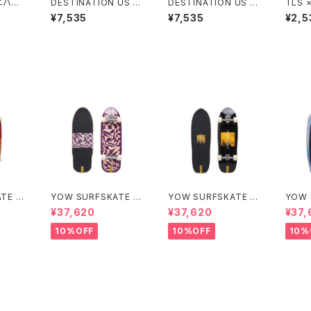
アニバー
DESTINATION US N
DESTINATION US N
TLS 
ATURAL SOCKS FIS
ATURAL SOCKS SH
TSUI
¥7,535
¥7,535
¥2,5
H（USナチュラルソック
ORT（USナチュラルソッ
ス・フィッシュ）6'0"
クス・ショート）6'0"-
6'4"
TE T
YOW SURFSKATE Ar
YOW SURFSKATE S
YOW 
ika 33”
NAPPERS 32.5”
OXOS
¥37,620
¥37,620
¥37,
10%OFF
10%OFF
10%