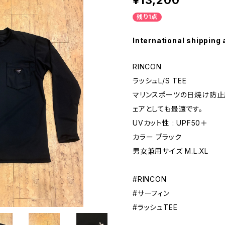
¥13,200
残り1点
International shipping 
RINCON
ラッシュL/S TEE
マリンスポーツの日焼け防止
ェアとしても最適です。
UVカット性 : UPF50＋
カラー ブラック
男女兼用サイズ M.L.XL
#RINCON
#サーフィン
#ラッシュTEE