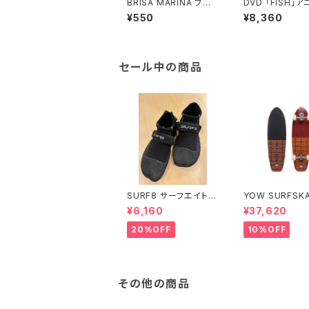
BRISA MARINA ブリ
DVD 「FISH」
サマリーナ アスリートプ
サリーBOXセット
¥550
¥8,360
ロEX クリアシート
セール中の商品
SURF8 サーフエイト
YOW SURFSKA
2.5mmリーフブーツベ
eahupoo 34”
¥6,160
¥37,620
ルト付
20%OFF
10%OFF
その他の商品