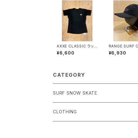
AXXE CLASSIC ラッシ
RANGE SURF 
ュTEE
SIZE
¥6,600
¥6,930
CATEGORY
SURF SNOW SKATE
Surf サーフィン
CLOTHING
Snow スノーボード
Men's