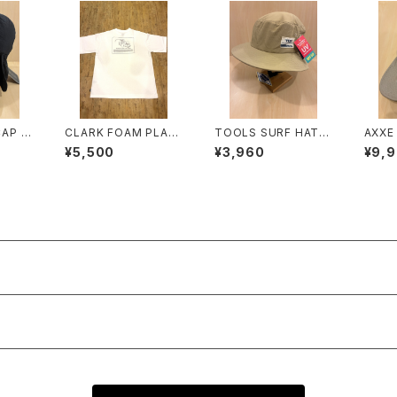
CAP 2
CLARK FOAM PLAN
TOOLS SURF HAT I
AXXE 
AR S/S TEE
VOLY
EWAT
¥5,500
¥3,960
¥9,
Mode
x