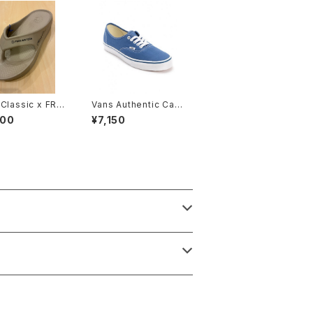
Classic x FRE
Vans Authentic Can
ERS SANDAL
vas Navy Men's
900
¥7,150
l/Cloud9 Max