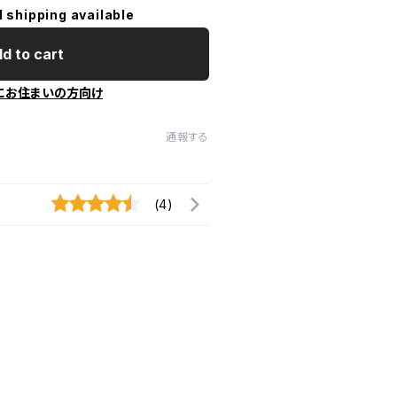
l shipping available
d to cart
にお住まいの方向け
通報する
(4)